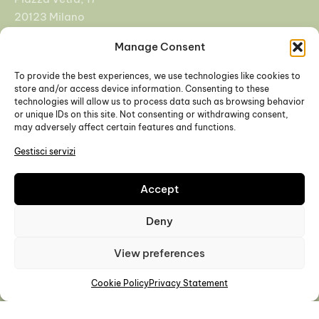
20123 Milano
Manage Consent
+39 02 92955108
info@cfasrl.eu
To provide the best experiences, we use technologies like cookies to
store and/or access device information. Consenting to these
technologies will allow us to process data such as browsing behavior
Padova
or unique IDs on this site. Not consenting or withdrawing consent,
may adversely affect certain features and functions.
Galleria Europa 3, 35137
Gestisci servizi
Padova
Accept
+39 049 9271504
Deny
View preferences
P. IVA 08414350960 | Cap. Soc. i.v. € 20.000,00 |
Privacy
Cookie Policy
Privacy Statement
Policy
-
Cookie Policy