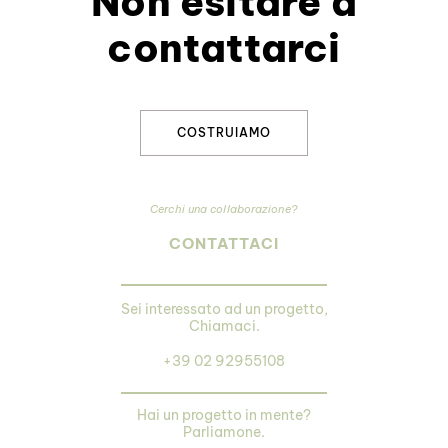
Non esitare a
contattarci
COSTRUIAMO
Cerchi una collaborazione?
CONTATTACI
Sei interessato ad un progetto,
Chiamaci.
+39 02 92955108
Hai un progetto in mente?
Parliamone.