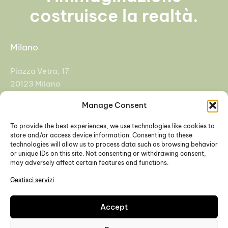
- 110% Eco e Sisma Bonus
costruisce la realtà.
Milano
Piazza Vetra, 17
20123 Milano
Manage Consent
+39 02 92955108
info@cfasrl.eu
To provide the best experiences, we use technologies like cookies to
store and/or access device information. Consenting to these
technologies will allow us to process data such as browsing behavior
Padova
or unique IDs on this site. Not consenting or withdrawing consent,
may adversely affect certain features and functions.
Galleria Europa 3, 35137
Gestisci servizi
Padova
Accept
+39 049 9271504