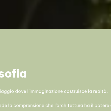
sofia
Viaggio dove l’immaginazione costruisce la realtà.
siede la comprensione che l’architettura ha il potere 