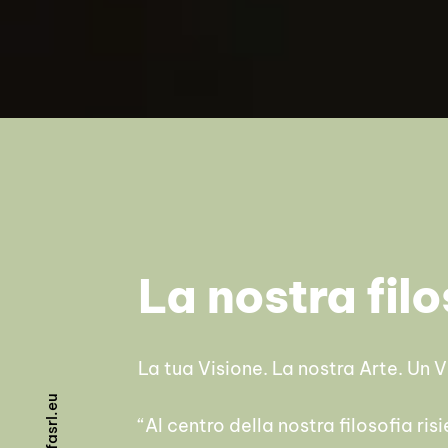
La nostra filo
La tua Visione. La nostra Arte. Un 
u
e
.
“Al centro della nostra filosofia ri
l
r
s
a
f