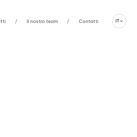
tti
/
Il nostro team
/
Contatti
IT