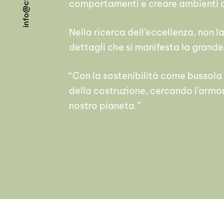
comportamenti e creare ambienti c
c
@
o
f
n
i
Nella ricerca dell’eccellenza, non 
dettagli che si manifesta la grande
“Con la sostenibilità come bussola 
della costruzione, cercando l’armoni
nostro pianeta.”