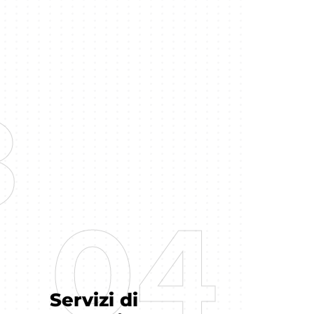
3
3
04
04
Servizi di