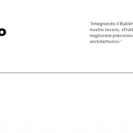
"Integrando il Build
o
nostro lavoro, sfru
migliorare precisione
architettonici."