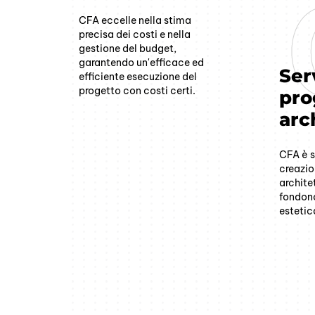
CFA eccelle nella stima
precisa dei costi e nella
gestione del budget,
garantendo un'efficace ed
Serv
efficiente esecuzione del
progetto con costi certi.
pro
arc
CFA è s
creazio
archite
fondono
estetic