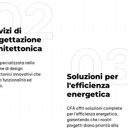
02
02
izi di
gettazione
0
0
hitettonica
pecializzata nella
ne di design
ttonici innovativi che
Soluzioni per
 funzionalità ed
l'efficienza
a.
energetica
CFA offri soluzioni complete
per l'efficienza energetica,
garantendo che i nostri
progetti diano priorità alla