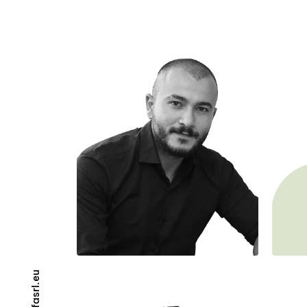
u
e
.
l
r
s
a
f