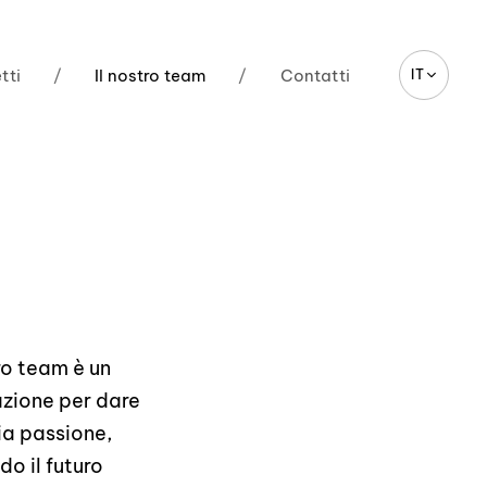
tti
/
Il nostro team
/
Contatti
IT
ro team è un
azione per dare
ia passione,
o il futuro