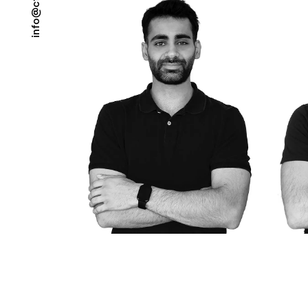
c
@
o
f
n
i