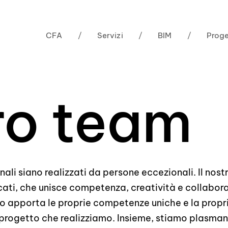
CFA
/
Servizi
/
BIM
/
Proge
tro team
ali siano realizzati da persone eccezionali. Il nost
cati, che unisce competenza, creatività e collabor
ro apporta le proprie competenze uniche e la propr
progetto che realizziamo. Insieme, stiamo plasmand