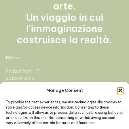
arte.
Un viaggio in cui
l'immaginazione
costruisce la realtà.
Milano
Piazza Vetra, 17
20123 Milano
Manage Consent
+39 02 92955108
info@cfasrl.eu
To provide the best experiences, we use technologies like cookies to
store and/or access device information. Consenting to these
technologies will allow us to process data such as browsing behavior
Padova
or unique IDs on this site. Not consenting or withdrawing consent,
may adversely affect certain features and functions.
Galleria Europa 3, 35137