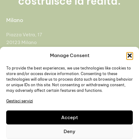
costruisce la realtà.
Milano
Piazza Vetra, 17
20123 Milano
Manage Consent
+39 02 92955108
info@cfasrl.eu
To provide the best experiences, we use technologies like cookies to
store and/or access device information. Consenting to these
technologies will allow us to process data such as browsing behavior
Padova
or unique IDs on this site. Not consenting or withdrawing consent,
may adversely affect certain features and functions.
Galleria Europa 3, 35137
Gestisci servizi
Padova
Accept
+39 049 9271504
Deny