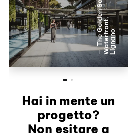
T
h
e
G
o
l
e
n
S
a
n
d
W
a
t
e
r
f
r
o
n
t
L
i
g
n
a
n
d
,
o​
Hai in mente un
progetto?
Non esitare a