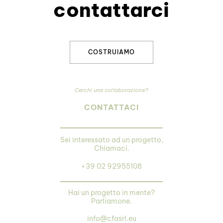
contattarci
COSTRUIAMO
Cerchi una collaborazione?
CONTATTACI
Sei interessato ad un progetto,
Chiamaci.
+39 02 92955108
Hai un progetto in mente?
Parliamone.
info@cfasrl.eu